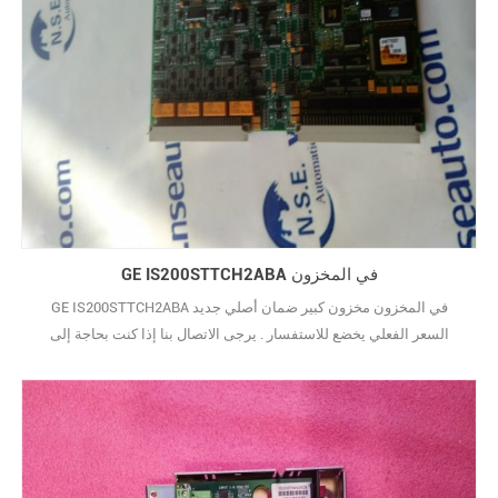
GE IS200STTCH2ABA في المخزون
GE IS200STTCH2ABA في المخزون مخزون كبير ضمان أصلي جديد
السعر الفعلي يخضع للاستفسار . يرجى الاتصال بنا إذا كنت بحاجة إلى
صورة مادية .