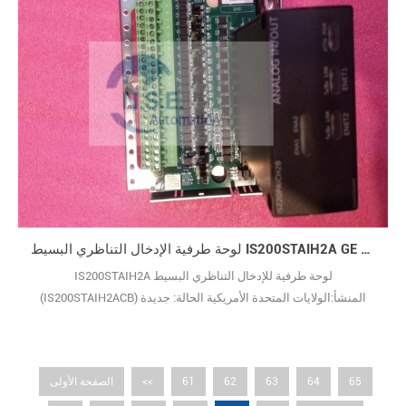
لوحة طرفية الإدخال التناظري البسيط IS200STAIH2A GE FANUC IS200STAIH2ACB
IS200STAIH2A لوحة طرفية للإدخال التناظري البسيط
(IS200STAIH2ACB) المنشأ:الولايات المتحدة الأمريكية الحالة: جديدة
ومبتكرة وزن الشحن:
65
64
63
62
61
<<
الصفحة الأولى