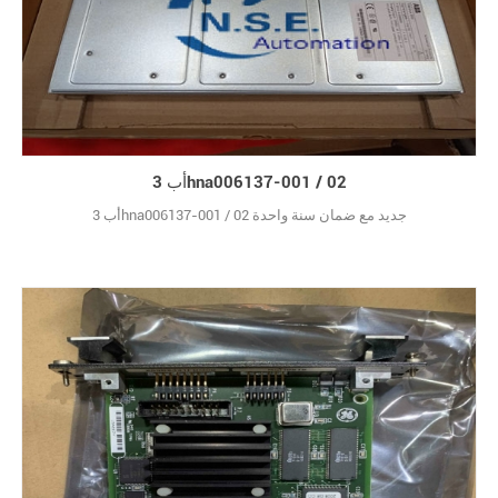
أب 3hna006137-001 / 02
أب 3hna006137-001 / 02 جديد مع ضمان سنة واحدة