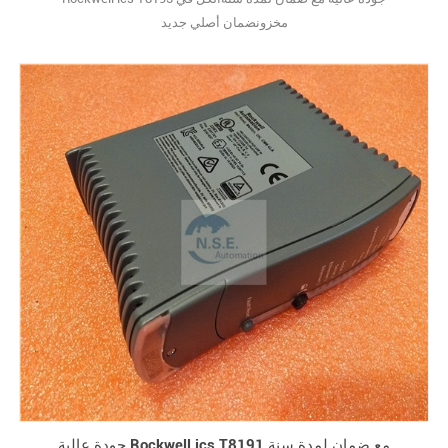
مخزونضمان أصلي جديد
جودة عالية Rockwell ics T8191 مع ضمان لمدة سنة