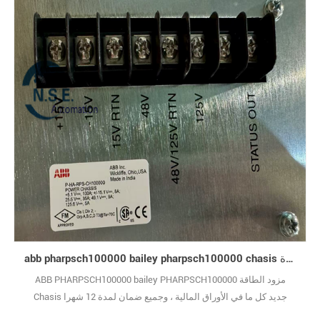
abb pharpsch100000 bailey pharpsch100000 chasis امدادات الطاقة الجديدة
ABB PHARPSCH100000 bailey PHARPSCH100000 مزود الطاقة
Chasis جديد كل ما في الأوراق المالية ، وجميع ضمان لمدة 12 شهرا