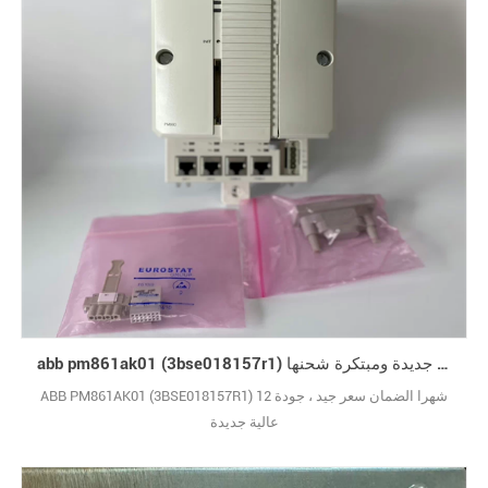
abb pm861ak01 (3bse018157r1) جاهزة جديدة ومبتكرة شحنها
ABB PM861AK01 (3BSE018157R1) 12 شهرا الضمان سعر جيد ، جودة
عالية جديدة