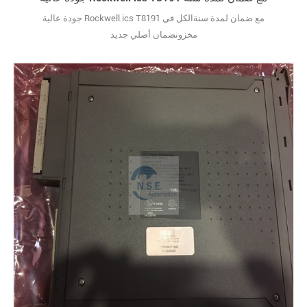
جودة عالية Rockwell ics T8191 مع ضمان لمدة سنةالكل في
مخزونضمان أصلي جديد