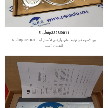
أب 5stp3328l0011
أب 5stp3328l0011 بيع الأسهم في نهاية العام، وأرخص الأسعار أبدا
الضمان 1 سنة