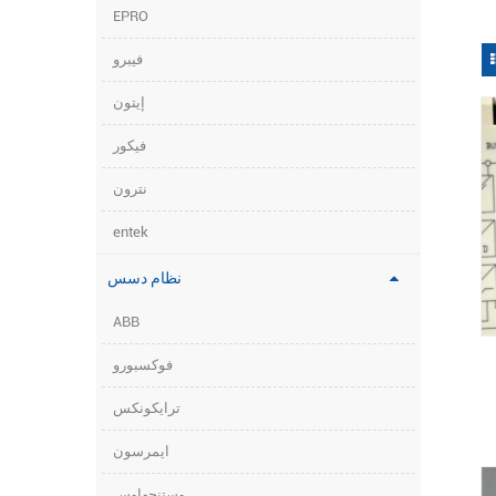
EPRO
فيبرو
إيتون
فيكور
نترون
entek
نظام دسس
ABB
فوكسبورو
ترايكونكس
ايمرسون
وستنجهاوس