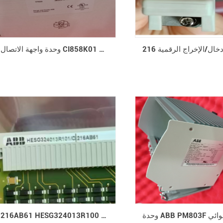
وحدة واجهة الاتصال CI858K01 ABB 3BSE018135R1
216AB61 HESG324013R100 وحدة تحكم ABB