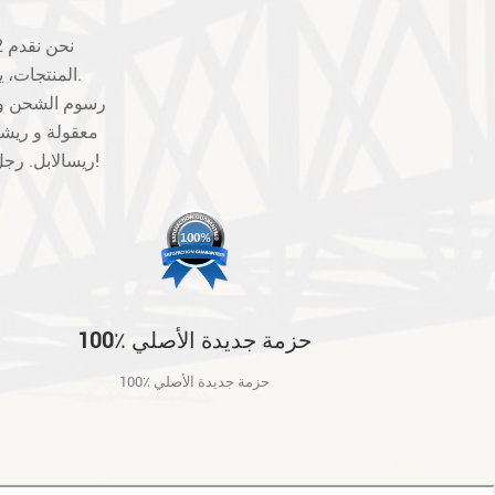
المنتجات، يرجى الاتصال بنا أولا، فإننا سوف تبادل أو تقديم حلول أخرى بالنسبة لك لجعل خيار.
معقولة و ريشي
ريسالابل. رجل-- صنع العيوب ليست مضمونة، مثل كسر، خدش وهلم جرا. شكرا للتفاهم والتعاون!
100٪ حزمة جديدة الأصلي
100٪ حزمة جديدة الأصلي