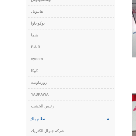
هانيويل
،
يوكوجاوا
هيما
B & R
xycom
كوكا
روزماونت
YASKAWA
رئيس الخشب
نظام بلك
شركة جنرال الكتريك