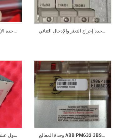
وحدة إخراج التعثر والإدخال الثنائي ABB 216DB61 HESG324063R100
وحدة الإدخال/الإخراج الرقمية 216GA61 HESG112800R1
وحدة المعالج ABB PM632 3BSE005831R1
وحدة ABB PM803F الأساسية، 16 ميجابايت، ذاكرة وصول عشوائي (RAM) مخزنة بالبطارية، جديدة وأصلية في المخزون