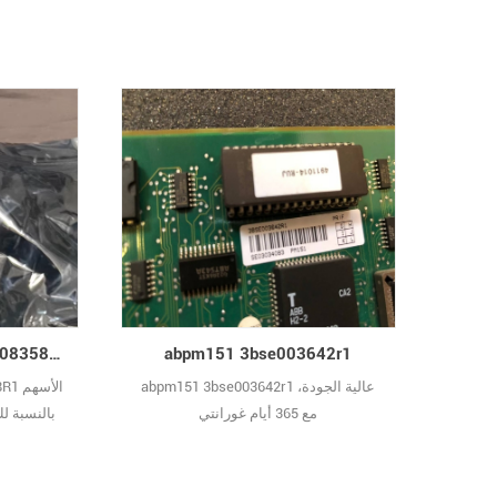
ABB PM510V16 3BSE008358R1 CHEAP & STOCK
abpm151 3bse003642r1
abpm151 3bse003642r1 عالية الجودة،
58R1
مع 365 أيام غورانتي