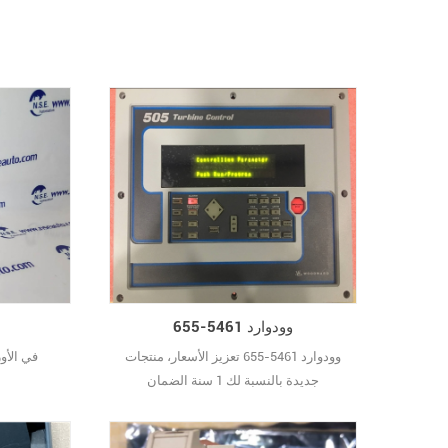
37569
@htech
plc.com
وودوارد 5461-655
وودوارد 5461-655 تعزيز الأسعار، منتجات
جديدة بالنسبة لك 1 سنة الضمان