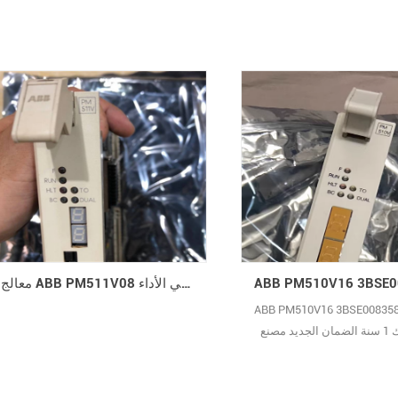
معالج ABB PM511V08 عالي الأداء Advant OCS
ABB PM510V16 3BSE0083 الأسهم
بالنسبة لك 1 سنة الضمان الجديد مصنع
يبحر