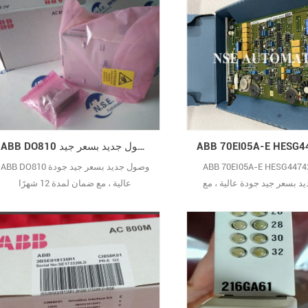
مللي أمبير. 3. الأداء: دقة 12 بت، ودقة
نموذجية تبلغ ±0.1% من النطاق الكامل،
ومقاومة إدخال عالية (>250 كيلو أوم عادةً)
ونسبة رفض عالية للوضع المشترك (>80
ديسيبل عادةً). 4. الطاقة والتركيب: مصدر
طاقة 24 فو10
ABB DO810 وصول جديد بسعر جيد
ABB 70EI05A-E HESG4474
ABB DO810 وصول جديد بسعر جيد جودة
 بسعر جيد جودة عالية ، مع
عالية ، مع ضمان لمدة 12 شهرًا
مان لمدة 12 شهرًا