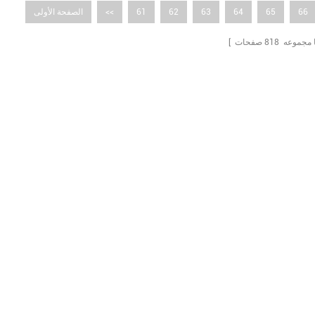
66
65
64
63
62
61
<<
الصفحة الأولى
ما مجموعه
818