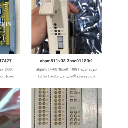
abpm511v08 3bse01180r1
ABB 70EI05A-E HESG447427R0001 وصول جديد بسعر جيد
abpm511v08 3bse01180r1 جودة عالية
27R0001
جديد ومصنع الأصلي في مكافحة ساكنة
وصول جديد
حقيبة مع الفردية مختومة الداخلية مربع.
ض