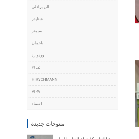
الن برادلي
شنايدر
سيمنز
باخمان
وودوارد
PILZ
HIRSCHMANN
VIPA
اعتماد
منتوجات جديدة