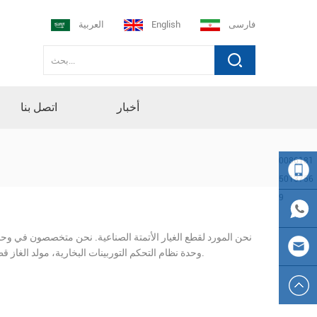
فارسی
English
العربية
أخبار
اتصل بنا
0086181
5013756
9
008618
نحن المورد لقطع الغيار الأتمتة الصناعية. نحن متخصصون في وح
150137
0086
وحدة نظام التحكم التوربينات البخارية، مولد الغاز قطع الغيار، أنشأنا العلاقة مع فاموس بلك دس مقدمي خدمة صيانة المنتجات في العالم.
569
181501
sales23