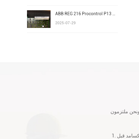
ABB REG 216 Procontrol P13 Advant/AC 800M S800 I/O
2025-07-29
 ونحن ملتزمون
1. جميع المنتجات التي نبيعها هي 100٪ الحزمة الأصلية الجديدة. في حالة جيدة وسوف إكسامد قبل