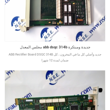
مجلس المعدل abb dsqc 314b جديدة ومبتكرة
ABB Rectifier Board DSQC 314B جديد وأصلي كل ما في المخزون ، كل
ضمان لمدة 12 شهرا