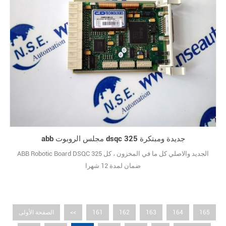
abb مجلس الروبوت dsqc 325 جديدة ومبتكرة
ABB Robotic Board DSQC 325 الجديد والاصلي كل ما في المخزون ، كل
ضمان لمدة 12 شهرا
165
164
163
162
161
<<
الصفحة الأولى