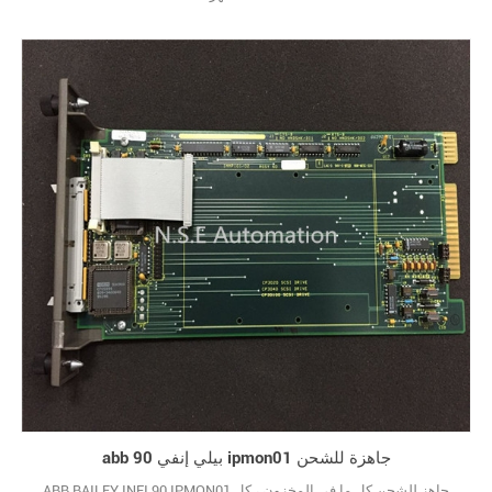
abb بيلي إنفي 90 ipmon01 جاهزة للشحن
ABB BAILEY INFI 90 IPMON01 جاهز للشحن كل ما في المخزون ، كل