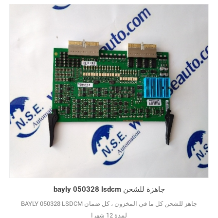
bayly 050328 lsdcm جاهزة للشحن
BAYLY 050328 LSDCM جاهز للشحن كل ما في المخزون ، كل ضمان
لمدة 12 شهرا