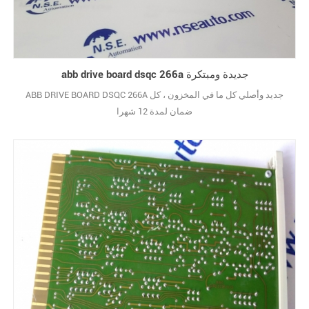
abb drive board dsqc 266a جديدة ومبتكرة
ABB DRIVE BOARD DSQC 266A جديد وأصلي كل ما في المخزون ، كل
ضمان لمدة 12 شهرا