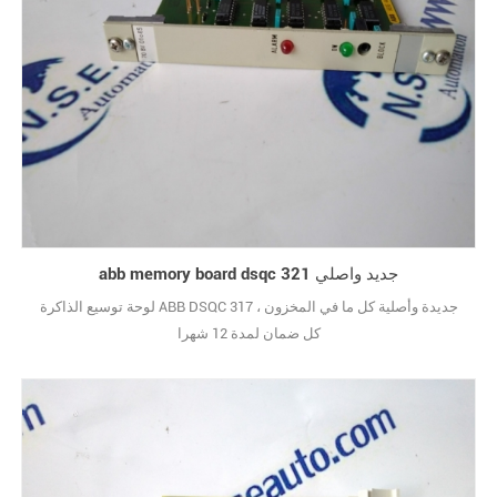
abb memory board dsqc 321 جديد واصلي
لوحة توسيع الذاكرة ABB DSQC 317 جديدة وأصلية كل ما في المخزون ،
كل ضمان لمدة 12 شهرا