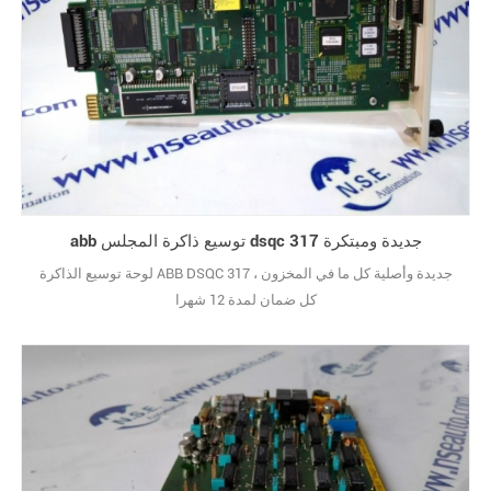
abb توسيع ذاكرة المجلس dsqc 317 جديدة ومبتكرة
لوحة توسيع الذاكرة ABB DSQC 317 جديدة وأصلية كل ما في المخزون ،
كل ضمان لمدة 12 شهرا