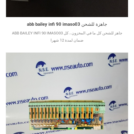
abb bailey infi 90 imaso03 جاهزة للشحن
ABB BAILEY INFI 90 IMASO03 جاهز للشحن كل ما في المخزون ، كل
ضمان لمدة 12 شهرا