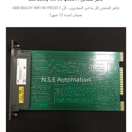
ABB BAILEY INFI 90 IPECB11 جاهز للشحن كل ما في المخزون ، كل
ضمان لمدة 12 شهرا