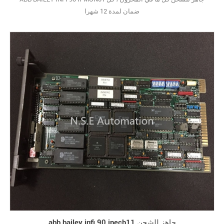
ضمان لمدة 12 شهرا
abb bailey infi 90 ipecb11 جاهز للشحن