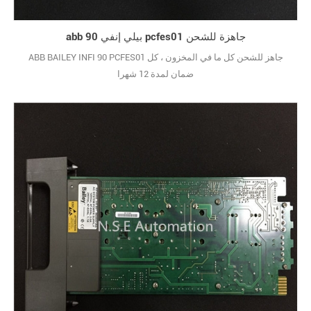
abb بيلي إنفي 90 pcfes01 جاهزة للشحن
ABB BAILEY INFI 90 PCFES01 جاهز للشحن كل ما في المخزون ، كل
ضمان لمدة 12 شهرا