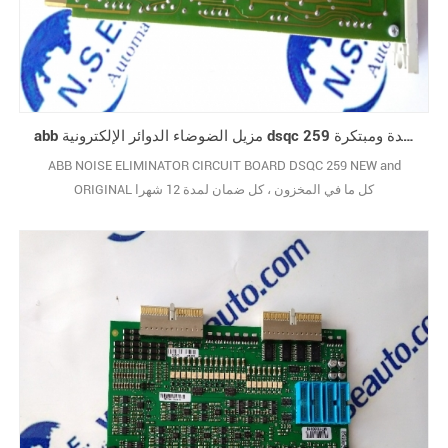
abb مزيل الضوضاء الدوائر الإلكترونية dsqc 259 جديدة ومبتكرة
ABB NOISE ELIMINATOR CIRCUIT BOARD DSQC 259 NEW and
ORIGINAL كل ما في المخزون ، كل ضمان لمدة 12 شهرا