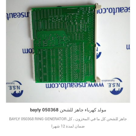
bayly 050368 مولد كهرباء جاهز للشحن
BAYLY 050368 RING GENERATOR جاهز للشحن كل ما في المخزون ، كل
ضمان لمدة 12 شهرا