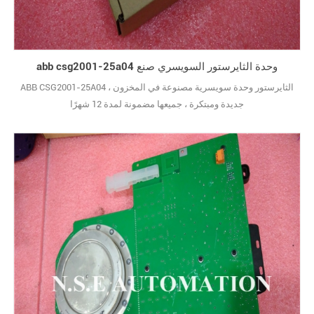
abb csg2001-25a04 وحدة الثايرستور السويسري صنع
ABB CSG2001-25A04 الثايرستور وحدة سويسرية مصنوعة في المخزون ،
جديدة ومبتكرة ، جميعها مضمونة لمدة 12 شهرًا