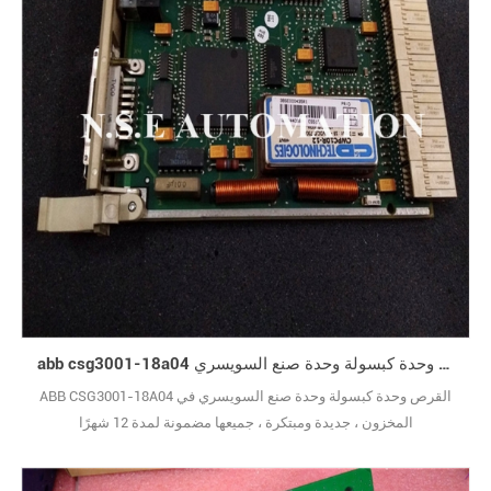
abb csg3001-18a04 القرص وحدة كبسولة وحدة صنع السويسري
ABB CSG3001-18A04 القرص وحدة كبسولة وحدة صنع السويسري في
المخزون ، جديدة ومبتكرة ، جميعها مضمونة لمدة 12 شهرًا