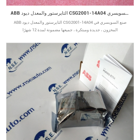
ABB الثايرستور والمعدل ديود CSG2001-14A04 صنع السويسري
ABB الثايرستور والمعدل ديود CSG2001-14A04 صنع السويسري في
المخزون ، جديدة ومبتكرة ، جميعها مضمونة لمدة 12 شهرًا