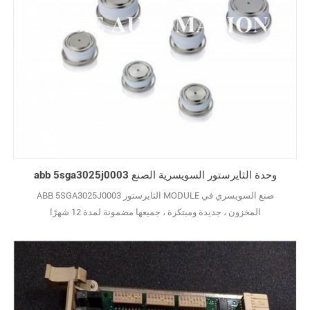
abb 5sga3025j0003 وحدة الثايرستور السويسرية الصنع
ABB 5SGA3025J0003 الثايرستور MODULE صنع السويسري في
المخزون ، جديدة ومبتكرة ، جميعها مضمونة لمدة 12 شهرًا