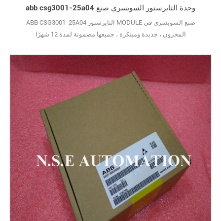
abb csg3001-25a04 وحدة الثايرستور السويسري صنع
ABB CSG3001-25A04 الثايرستور MODULE صنع السويسري في
المخزون ، جديدة ومبتكرة ، جميعها مضمونة لمدة 12 شهرًا