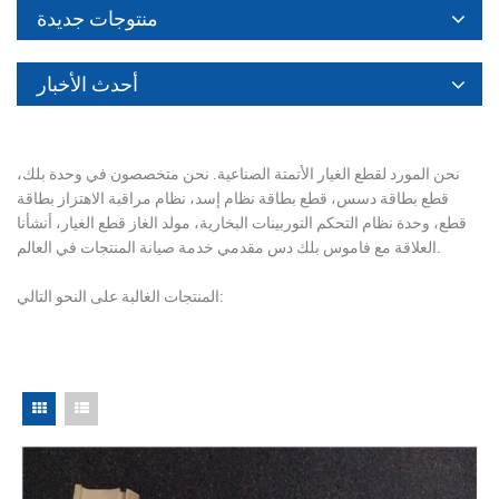
منتوجات جديدة
أحدث الأخبار
نحن المورد لقطع الغيار الأتمتة الصناعية. نحن متخصصون في وحدة بلك،
قطع بطاقة دسس، قطع بطاقة نظام إسد، نظام مراقبة الاهتزاز بطاقة
قطع، وحدة نظام التحكم التوربينات البخارية، مولد الغاز قطع الغيار، أنشأنا
العلاقة مع فاموس بلك دس مقدمي خدمة صيانة المنتجات في العالم.
المنتجات الغالبة على النحو التالي: