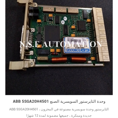
ABB 5SGA20H4501 وحدة الثايرستور السويسرية الصنع
ABB 5SGA20H4501 الثايرستور وحدة سويسرية مصنوعة في المخزون ،
جديدة ومبتكرة ، جميعها مضمونة لمدة 12 شهرًا