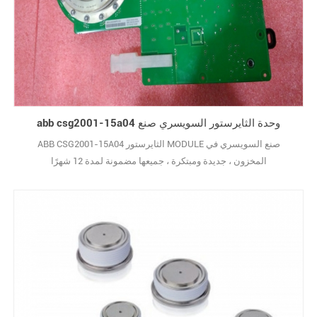
abb csg2001-15a04 وحدة الثايرستور السويسري صنع
ABB CSG2001-15A04 الثايرستور MODULE صنع السويسري في
المخزون ، جديدة ومبتكرة ، جميعها مضمونة لمدة 12 شهرًا