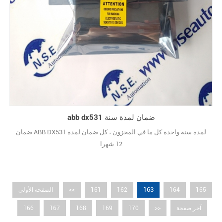
abb dx531 ضمان لمدة سنة
ضمان ABB DX531 لمدة سنة واحدة كل ما في المخزون ، كل ضمان لمدة
12 شهرا
163
165
164
162
161
<<
الصفحة الأولى
آخر صفحة
>>
170
169
168
167
166