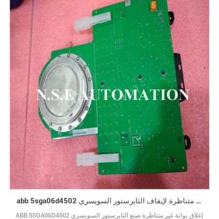
abb 5sga06d4502 بوابة غير متناظرة لإيقاف الثايرستور السويسري
ABB 5SGA06D4502 إغلاق بوابة غير متناظرة صنع الثايرستور السويسري