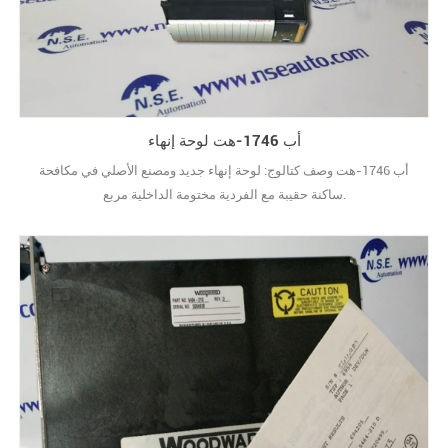
أب 1746-هت لوحة إنهاء
أب 1746-هت وصف كتالوج: لوحة إنهاء جديد ومصنع الأصلي في مكافحة
ساكنة حقيبة مع الفردية مختومة الداخلية مربع.