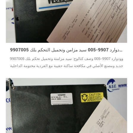
وودوارد 9907-005 سيد مزامن وتحميل التحكم بلك 9907005
وودوارد 9907-005 وصف كتالوج: سيد مزامنة وتحميل تحكم بلك 9907005
جديد ومصنع الأصلي في مكافحة ساكنة حقيبة مع الفردية مختومة الداخلية
مربع.