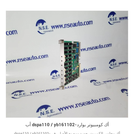
أب dspa110 / yb161102-أك كومبيوتر بوارد
dspa110 / yb161102-أك مجلس الكمبيوتر جديد ومصنع الأصلي في