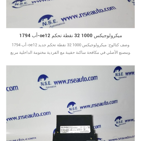
أب 1794-oe12 ميكرولوجيكس 1000 32 نقطة تحكم
أب 1794-oe12 وصف كتالوج: ميكرولوجيكس 1000 32 نقطة تحكم جديد
ومصنع الأصلي في مكافحة ساكنة حقيبة مع الفردية مختومة الداخلية مربع.