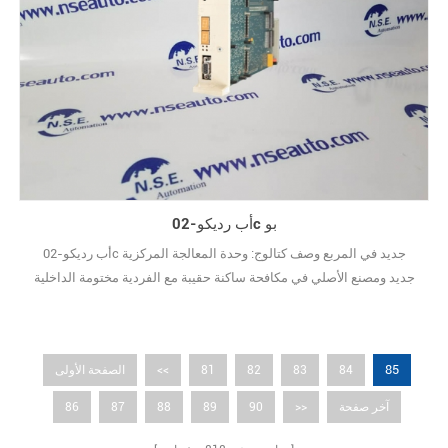
أب رديكو-02c بو
أب رديكو-02c جديد في المربع وصف كتالوج: وحدة المعالجة المركزية
جديد ومصنع الأصلي في مكافحة ساكنة حقيبة مع الفردية مختومة الداخلية
مربع.
85
84
83
82
81
<<
الصفحة الأولى
آخر صفحة
>>
90
89
88
87
86