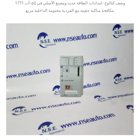
أب 1771-p2 وصف كتالوج: امدادات الطاقة جديد ومصنع الأصلي في
مكافحة ساكنة حقيبة مع الفردية مختومة الداخلية مربع.