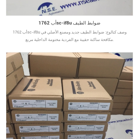
أب 1762sc-if8u ضوابط الطيف
أب 1762sc-if8u وصف كتالوج: ضوابط الطيف جديد ومصنع الأصلي في
مكافحة ساكنة حقيبة مع الفردية مختومة الداخلية مربع.