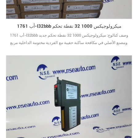
أب 1761-l32bbb ميكرولوجيكس 1000 32 نقطة تحكم
أب 1761-l32bbb وصف كتالوج: ميكرولوجيكس 1000 32 نقطة تحكم جديد
ومصنع الأصلي في مكافحة ساكنة حقيبة مع الفردية مختومة الداخلية مربع.