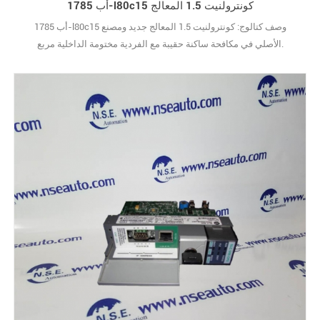
أب 1785-l80c15 كونترولنيت 1.5 المعالج
أب 1785-l80c15 وصف كتالوج: كونترولنيت 1.5 المعالج جديد ومصنع
الأصلي في مكافحة ساكنة حقيبة مع الفردية مختومة الداخلية مربع.