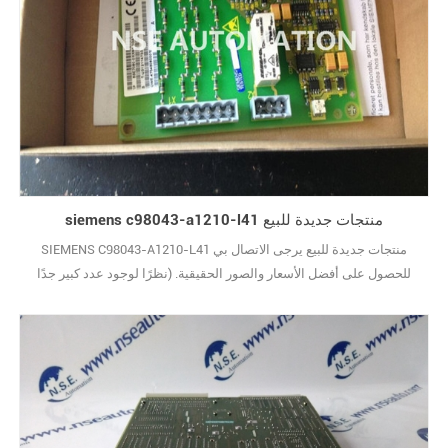
siemens c98043-a1210-l41 منتجات جديدة للبيع
SIEMENS C98043-A1210-L41 منتجات جديدة للبيع يرجى الاتصال بي
للحصول على أفضل الأسعار والصور الحقيقية. (نظرًا لوجود عدد كبير جدًا
من الأنواع ، لا يتم عرض الصور واحدة تلو الأخرى.) علامة تجارية جديدة مع
الحزمة الأصلية يغطيها ضمان سنة واحدة10