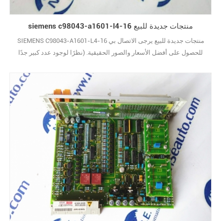
siemens c98043-a1601-l4-16 منتجات جديدة للبيع
SIEMENS C98043-A1601-L4-16 منتجات جديدة للبيع يرجى الاتصال بي
للحصول على أفضل الأسعار والصور الحقيقية. (نظرًا لوجود عدد كبير جدًا
من الأنواع ، لا يتم عرض الصور واحدة تلو الأخرى.) علامة تجارية جديدة مع
الحزمة الأصلية يغطيها ضمان سنة واحدة10