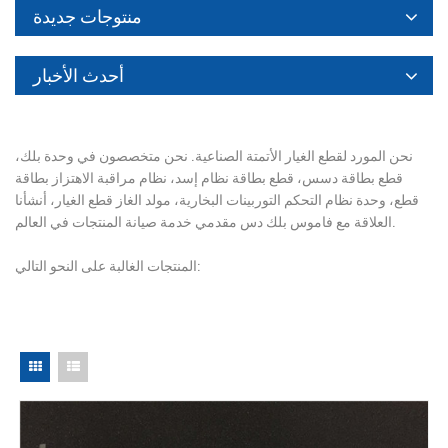
منتوجات جديدة
أحدث الأخبار
نحن المورد لقطع الغيار الأتمتة الصناعية. نحن متخصصون في وحدة بلك،
قطع بطاقة دسس، قطع بطاقة نظام إسد، نظام مراقبة الاهتزاز بطاقة
قطع، وحدة نظام التحكم التوربينات البخارية، مولد الغاز قطع الغيار، أنشأنا
العلاقة مع فاموس بلك دس مقدمي خدمة صيانة المنتجات في العالم.
المنتجات الغالبة على النحو التالي: