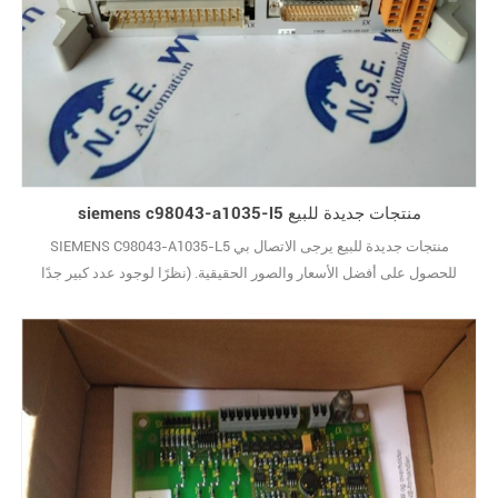
siemens c98043-a1035-l5 منتجات جديدة للبيع
SIEMENS C98043-A1035-L5 منتجات جديدة للبيع يرجى الاتصال بي
للحصول على أفضل الأسعار والصور الحقيقية. (نظرًا لوجود عدد كبير جدًا
من الأنواع ، لا يتم عرض الصور واحدة تلو الأخرى.) علامة تجارية جديدة مع
الحزمة الأصلية يغطيها ضمان سنة واحدة10