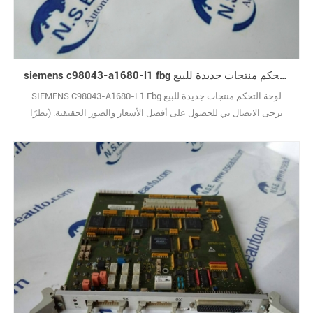
siemens c98043-a1680-l1 fbg وحة التحكم منتجات جديدة للبيع
SIEMENS C98043-A1680-L1 Fbg لوحة التحكم منتجات جديدة للبيع
يرجى الاتصال بي للحصول على أفضل الأسعار والصور الحقيقية. (نظرًا
لوجود عدد كبير جدًا من الأنواع ، لا يتم عرض الصور واحدة تلو الأخرى.)
علامة تجارية جديدة مع الحزمة الأصلية يغطيها ضمان سنة واحدة10