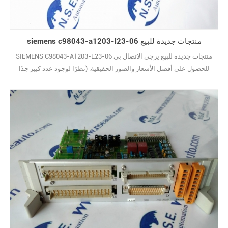
siemens c98043-a1203-l23-06 منتجات جديدة للبيع
SIEMENS C98043-A1203-L23-06 منتجات جديدة للبيع يرجى الاتصال بي
للحصول على أفضل الأسعار والصور الحقيقية. (نظرًا لوجود عدد كبير جدًا
من الأنواع ، لا يتم عرض الصور واحدة تلو الأخرى.) علامة تجارية جديدة مع
الحزمة الأصلية يغطيها ضمان سنة واحدة10