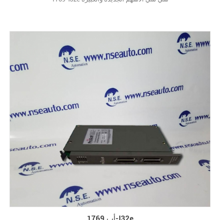
أب 1769-l32e