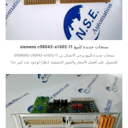
siemens c98043-a1602-l1 منتجات جديدة للبيع
SIEMENS c98043-a1602-l1 منتجات جديدة للبيع يرجى الاتصال بي
للحصول على أفضل الأسعار والصور الحقيقية. (نظرًا لوجود عدد كبير جدًا
من الأنواع ، لا يتم عرض الصور واحدة تلو الأخرى.) علامة تجارية جديدة مع
الحزمة الأصلية يغطيها ضمان سنة واحدة10