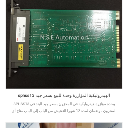
sphss13 الهيدروليكية المؤازرة وحدة للبيع بسعر جيد
SPHSS13 وحدة مؤازرة هيدروليكية في المخزون بسعر جيد البند في
المخزون ، وضمان لمدة 12 شهرا التفتيش من الباب إلى الباب متاح أي
مشكلة جودة وجدت في غضون 15 يوما بعد استلام البضاعة يمكن إرجاعها
أو استبدالها10