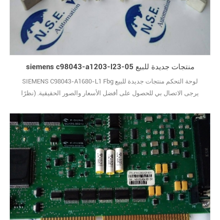
siemens c98043-a1203-l23-05 منتجات جديدة للبيع
SIEMENS C98043-A1680-L1 Fbg لوحة التحكم منتجات جديدة للبيع
يرجى الاتصال بي للحصول على أفضل الأسعار والصور الحقيقية. (نظرًا
لوجود عدد كبير جدًا من الأنواع ، لا يتم عرض الصور واحدة تلو الأخرى.)
علامة تجارية جديدة مع الحزمة الأصلية يغطيها ضمان سنة واحدة10