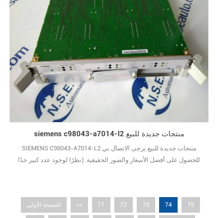
siemens c98043-a7014-l2 منتجات جديدة للبيع
SIEMENS C98043-A7014-L2 منتجات جديدة للبيع يرجى الاتصال بي
للحصول على أفضل الأسعار والصور الحقيقية. (نظرًا لوجود عدد كبير جدًا
من الأنواع ، لا يتم عرض الصور واحدة تلو الأخرى.) علامة تجارية جديدة مع
الحزمة الأصلية يغطيها ضمان سنة واحدة10
74
75
73
72
71
<<
الصفحة الأولى