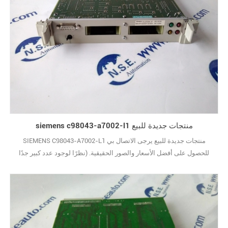
siemens c98043-a7002-l1 منتجات جديدة للبيع
SIEMENS C98043-A7002-L1 منتجات جديدة للبيع يرجى الاتصال بي
للحصول على أفضل الأسعار والصور الحقيقية. (نظرًا لوجود عدد كبير جدًا
من الأنواع ، لا يتم عرض الصور واحدة تلو الأخرى.) علامة تجارية جديدة مع
الحزمة الأصلية يغطيها ضمان سنة واحدة10