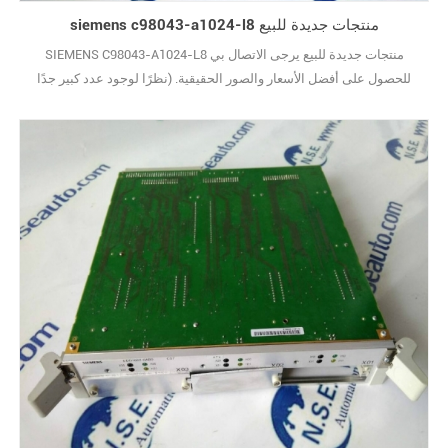
siemens c98043-a1024-l8 منتجات جديدة للبيع
SIEMENS C98043-A1024-L8 منتجات جديدة للبيع يرجى الاتصال بي
للحصول على أفضل الأسعار والصور الحقيقية. (نظرًا لوجود عدد كبير جدًا
من الأنواع ، لا يتم عرض الصور واحدة تلو الأخرى.) علامة تجارية جديدة مع
الحزمة الأصلية يغطيها ضمان سنة واحدة10