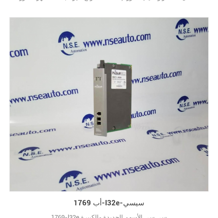
واحدة بواسطة واحد.) علامة تجارية جديدة مع الحزمة الأصلية مغطاة ضمان
سنة واحدة10
أب 1769-l32e-سيسي
1769-l32e سي سي الأسهم الجديدة والكبيرة