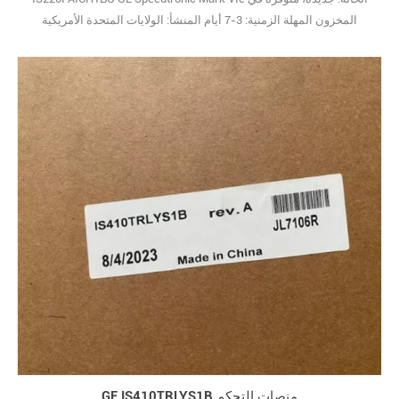
المخزون المهلة الزمنية: 3-7 أيام المنشأ: الولايات المتحدة الأمريكية
الضمان: 12 شهرًا شروط الدفع: T/T
GE IS410TRLYS1B منصات التحكم