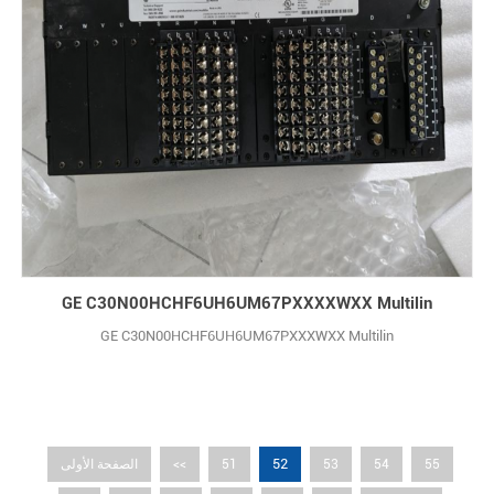
GE C30N00HCHF6UH6UM67PXXXXWXX Multilin
GE C30N00HCHF6UH6UM67PXXXWXX Multilin
52
55
54
53
51
<<
الصفحة الأولى