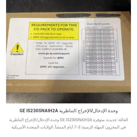
GE IS230SNAIH2A وحدة الإدخال/الإخراج التناظرية
وحدة الإدخال/الإخراج التناظرية GE IS230SNAIH2A الحالة: جديدة، متوفرة
في المخزون المهلة الزمنية: 3-7 أيام المنشأ: الولايات المتحدة الأمريكية
الضمان: 12 شهرًا شروط الدفع: T/T