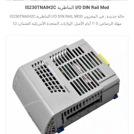
IS230TNAIH2C التناظرية I/O DIN Rail Mod
IS230TNAIH2C التناظرية I/O DIN RAIL MOD حالة جديدة ، في المخزون
مهلة الرصاص: 3-7 أيام الأصل: الولايات المتحدة الأمريكية الضمان: 12
شهرًا شروط الدفع: T/T