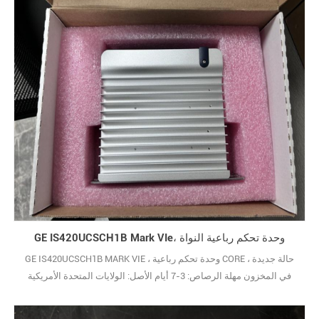
GE IS420UCSCH1B Mark VIe، وحدة تحكم رباعية النواة
GE IS420UCSCH1B MARK VIE ، وحدة تحكم رباعية CORE حالة جديدة ،
في المخزون مهلة الرصاص: 3-7 أيام الأصل: الولايات المتحدة الأمريكية
الضمان: 12 شهرًا شروط الدفع: T/T