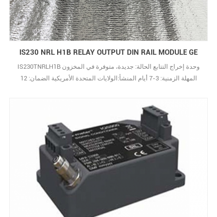
IS230 NRL H1B RELAY OUTPUT DIN RAIL MODULE GE
IS230TNRLH1B وحدة إخراج التتابع الحالة: جديدة، متوفرة في المخزون
المهلة الزمنية: 3-7 أيام المنشأ:الولايات المتحدة الأمريكية الضمان: 12
شهرًا شروط الدفع: T/T