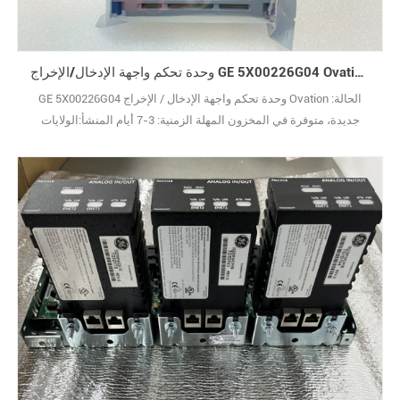
وحدة تحكم واجهة الإدخال/الإخراج GE 5X00226G04 Ovation™
GE 5X00226G04 وحدة تحكم واجهة الإدخال / الإخراج Ovation الحالة:
جديدة، متوفرة في المخزون المهلة الزمنية: 3-7 أيام المنشأ:الولايات
المتحدة الأمريكية الضمان: 12 شهرًا شروط الدفع: T/T