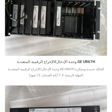
وحدة الإدخال/الإخراج الرقمية المتعددة GE UR67H
وحدة الإدخال/الإخراج الرقمية المتعددة GE UR67H الحالة: جديدة ومبتكرة
المهلة الزمنية: 3-7 أيام الضمان: 12 شهرًا