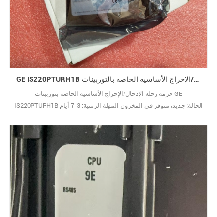
GE IS220PTURH1B حزمة رحلة الإدخال/الإخراج الأساسية الخاصة بالتوربينات
حزمة رحلة الإدخال/الإخراج الأساسية الخاصة بتوربينات GE
IS220PTURH1B الحالة: جديد، متوفر في المخزون المهلة الزمنية: 3-7 أيام
الضمان: 12 شهرًا