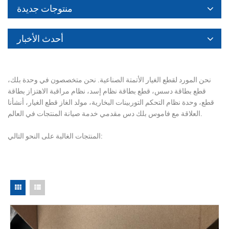
منتوجات جديدة
أحدث الأخبار
نحن المورد لقطع الغيار الأتمتة الصناعية. نحن متخصصون في وحدة بلك،
قطع بطاقة دسس، قطع بطاقة نظام إسد، نظام مراقبة الاهتزاز بطاقة
قطع، وحدة نظام التحكم التوربينات البخارية، مولد الغاز قطع الغيار، أنشأنا
العلاقة مع فاموس بلك دس مقدمي خدمة صيانة المنتجات في العالم.
المنتجات الغالبة على النحو التالي: