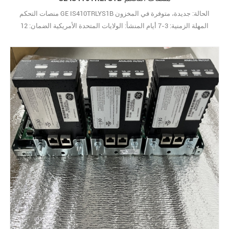
منصات التحكم GE IS410TRLYS1B الحالة: جديدة، متوفرة في المخزون
المهلة الزمنية: 3-7 أيام المنشأ: الولايات المتحدة الأمريكية الضمان: 12
شهرًا شروط الدفع: T/T