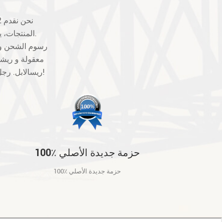
المنتجات، يرجى الاتصال بنا أولا، فإننا سوف تبادل أو تقديم حلول أخرى بالنسبة لك لجعل خيار.
معقولة و ريشي
ريسالابل. رجل-- صنع العيوب ليست مضمونة، مثل كسر، خدش وهلم جرا. شكرا للتفاهم والتعاون!
100٪ حزمة جديدة الأصلي
100٪ حزمة جديدة الأصلي