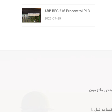
ABB REG 216 Procontrol P13 Advant/AC 800M S800 I/O
2025-07-29
 ونحن ملتزمون
1. جميع المنتجات التي نبيعها هي 100٪ الحزمة الأصلية الجديدة. في حالة جيدة وسوف إكسامد قبل