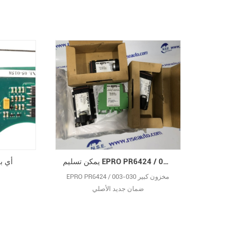
يمكن تسليم EPRO PR6424 / 003-030 في الوقت الحالي
VC713A101
EPRO PR6424 / 003-030 مخزون كبير
ضمان جديد الأصلي