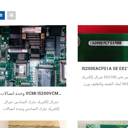
جنرال إلكتريك EX2100 وصف مختصر نحن
8537101190 أبعاد التعبئة والتغليف وزن
التعبئة حالة متوفر جديد وأصلي مهلة 3-7
وحدة اتصالات VCMI IS200VCMIH1B GE Mark VI
أيام ضمان 12 شهرًا ساعي قسط الدفع
جنرال إلكتريك مارك السادس جنرال
لمسبق مقبول متاح
إلكتريك مارك السادس وحدة اتصالات
VCMI أصل رمز النظام المنسق 20*20*
1.5 كجم Fedex/DHL/وكيل الشحن الخ