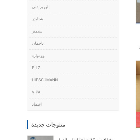
الن برادلي
شنايدر
سيمنز
باخمان
وودوارد
PILZ
هد
HIRSCHMANN
VIPA
اعتماد
منتوجات جديدة