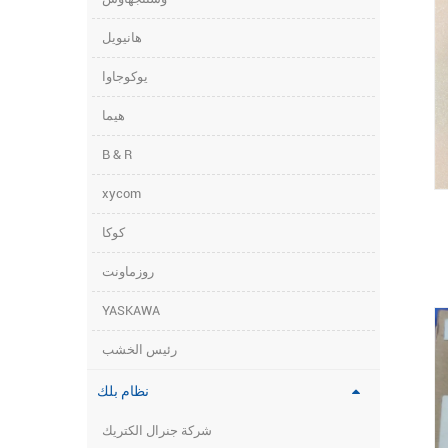
هانيويل
يوكوجاوا
هيما
B & R
xycom
كوكا
روزماونت
YASKAWA
رئيس الخشب
نظام بلك
شركة جنرال الكتريك