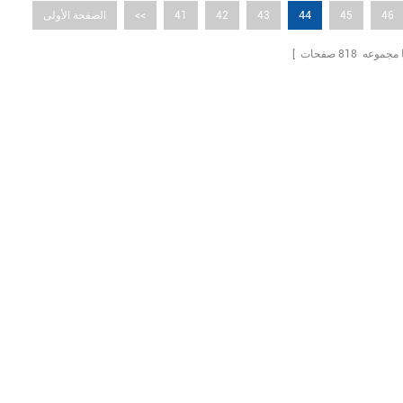
44
46
45
43
42
41
<<
الصفحة الأولى
ما مجموعه
818