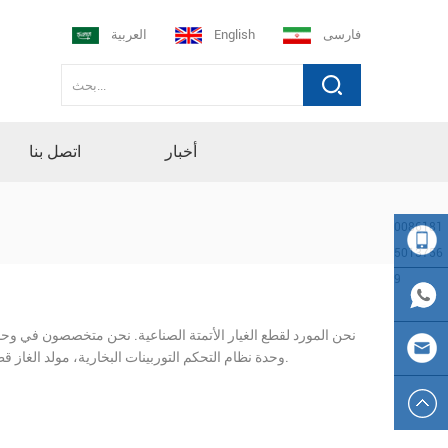
فارسی
English
العربية
أخبار
اتصل بنا
0086181
5013756
9
008618
نحن المورد لقطع الغيار الأتمتة الصناعية. نحن متخصصون في وح
150137
0086
وحدة نظام التحكم التوربينات البخارية، مولد الغاز قطع الغيار، أنشأنا العلاقة مع فاموس بلك دس مقدمي خدمة صيانة المنتجات في العالم.
569
181501
sales23