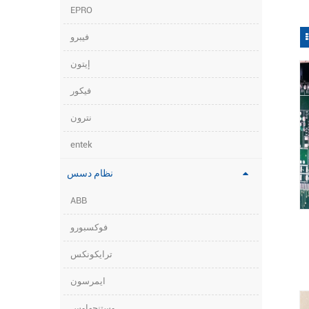
EPRO
فيبرو
إيتون
فيكور
نترون
entek
نظام دسس
ABB
فوكسبورو
ترايكونكس
20
ايمرسون
اص
وستنجهاوس