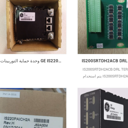
بك تحويل العملات المتعددة وثيقة
وحدة حماية التوربينات GE IS220PTURH1A
IS200SRTDH2ACB DRL TE
يتم استخدام IS200SRTDH2ACB بشكل
أساسي للأغراض التالية: 1. وحدة إدخال
RTD قياس درجة الحرارة: هذه الوحدة
ى استقبال إشارات من أجهزة
جة الحرارة المقاومة للبلاتين
(RTDs) وتستخدم على نطاق واسع لمراقبة
درجة الحرارة والتحكم فيها. 2. الأتمتة
التحكم في العملية: في أنظمة