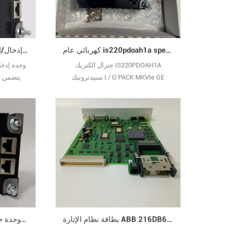
على تكوين النظام) درجة حرارة التشغيل:
الأتمتة 
من -40 درجة مئوية 10
كهربائي عام is220pdoah1a speedtronic ط / س حزمة mkvie ge is220pdoah1a io حزمة ، الاتصال
وحدة إدخال/إخراج الاتصالات التسلسلية IS220PSCAH1A
جنرال الكتريك IS220PDOAH1A
وحدة إدخا
سبيدترونيك I / O PACK MKVIe GE
IS220PDOAH1A IO PACK ، الاتصال بنا
مخزون كبير ضمان جديد الأصلي
تأكد من 
استخدم برنا
من GE (مثل ControlST) ل10
بطاقة نظام الإثارة ABB 216DB61 HESG324063R100/G
وحدة حماية التوربينات الاحتياطية GE IS220PPROH1A