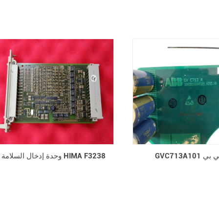
G أي بي بي
وحدة إدخال السلامة HIMA F3238