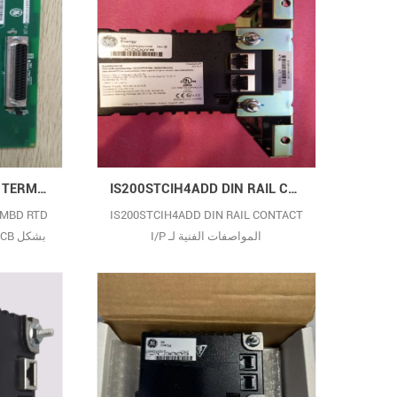
تحويل العملات المتعددة وثيقة
IS200SRTDH2ACB DRL TERMBD RTD
IS200STCIH4ADD DIN RAIL CONTACT I/P
RMBD RTD
IS200STCIH4ADD DIN RAIL CONTACT
I/P المواصفات الفنية لـ
IS200STCIH4ADD هي كما يلي:
المواصفات الفنية الموديل:
IS200STCIH4ADD النوع: بطاقة إدخال
قادرة عل
جهة اتصال التوافق: ينطبق على نظام
الكشف عن در
التحكم Mark VI من GE قنوات الإدخال:
تدعم عادةً قنوات إدخال متعددة متطلبات
الطاقة: عادةً 24 فولت تيار مستمر (اعتمادًا
الصناعية 