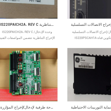
الصناعية، يتم استخدامه 10
IS220PAICH2A، REV C وحدة الإدخال/الإخراج التناظرية
ل/إخراج الاتصالات التسلسلية
IS220PAICH2A، REV C وحدة الإدخال/
IS220PSCAH1A يتضمن تكوين قناة
الإخراج التناظرية تتضمن المواصفات الفنية
الاتصال التسلسلية لوحدة IS220PSCAH1A
لوحدة IS220PAICH2A الجوانب التالية: 1.
عادةً الخطوات التالية: 1. اتصال الأجهزة
المعلومات الأساسية النموذج:
تثبيت الوحدة بشكل صحيح في
IS220PAICH2A الشركة المصنعة: جنرال
نظام التحكم. قم بتوصيل جهاز RS485، أو
إلكتريك (GE) 2. المواصفات الكهربائية ج
RS232، أو RS422 بالمنفذ المقابل في
الدخل: 24 فولت تيار مستمر نوع الإدخال:
الوحدة. 2. الوصول إلى برنامج التكوين
إدخال تناظري نطاق الإدخال: يدعم
مج تكوين نظام التحكم المقدم
مجموعة متنوعة من نطاقات إدخال الجهد
والتيار 3. معايير الأداء م10
لوحة طرفية لإدخال/إخراج المؤازرة GE IS200TSVCH1AJE