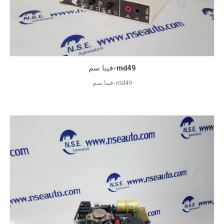
فيبا سم-md49
فيبا سم-md49