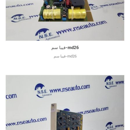
فيبا سم-md26
فيبا سم-md26