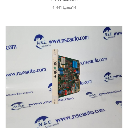
فيبا 441-4ua14