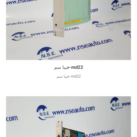
فيبا سم-md22
فيبا سم-md22