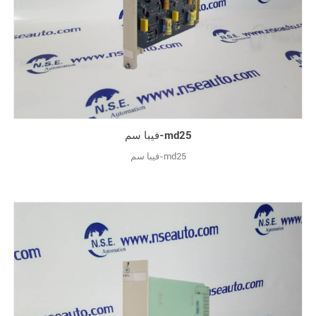
فيبا سم-md25
فيبا سم-md25