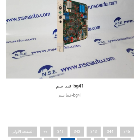
فيبا سم-bg41
فيبا سم-bg41
345
344
343
342
341
<<
الصفحة الأولى