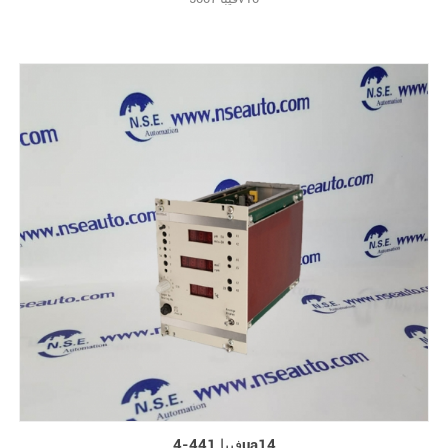
فيبا 441-4ua14