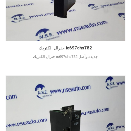
جنرال الكتريك ic697chs782
جنرال الكتريك ic697chs782 جديدة وأصل