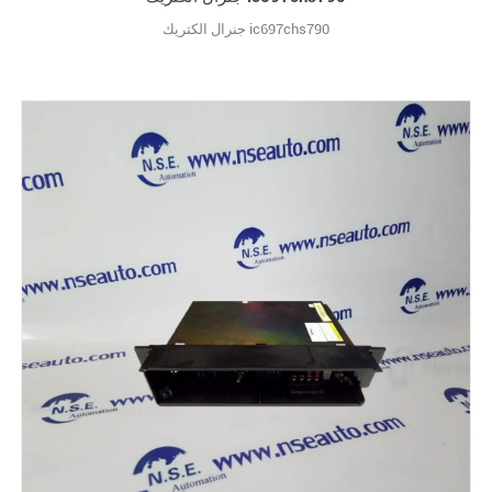
جنرال الكتريك ic697chs790