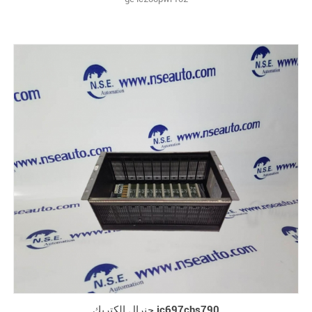
جنرال الكتريك ic697chs790