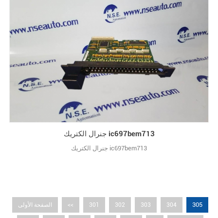
جنرال الكتريك ic697bem713
جنرال الكتريك ic697bem713
305
304
303
302
301
<<
الصفحة الأولى