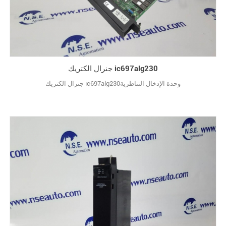
جنرال الكتريك ic697alg230
جنرال الكتريك ic697alg230وحدة الإدخال التناظرية