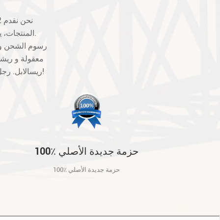
المنتجات، يرجى الاتصال بنا أولا، فإننا سوف تبادل أو تقديم حلول أخرى بالنسبة لك لجعل خيار.
معقولة و ريشي
ريسالابل. رجل-- صنع العيوب ليست مضمونة، مثل كسر، خدش وهلم جرا. شكرا للتفاهم والتعاون!
100٪ حزمة جديدة الأصلي
100٪ حزمة جديدة الأصلي