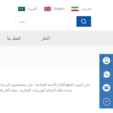
فارسی
English
العربية
أخبار
اتصل بنا
0086181
5013756
9
008618
نحن المورد لقطع الغيار الأتمتة الصناعية. نحن متخصصون في وح
150137
0086
وحدة نظام التحكم التوربينات البخارية، مولد الغاز قطع الغيار، أنشأنا العلاقة مع فاموس بلك دس مقدمي خدمة صيانة المنتجات في العالم.
569
181501
sales23