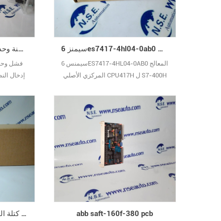
سيمنز 6es7417-4hl04-0ab0 المعالج المركزي الأصلي cpu417h ل S7-400h
هانيويل 10102/2/1 تفشل آمنة وحدة الإدخال التناظرية جديدة
سيمنس 6ES7417-4HL04-0AB0 المعالج
المركزي الأصلي CPU417H ل S7-400H
إدخال النظ
كل ما في الأوراق المالية 100 ٪ جديد
ال
الأصلي
abb saft-160f-380 pcb
abb saft-174-tbc محطة كتلة المجلس abb saft 174 tbc stromberg saft174tbc 58101346