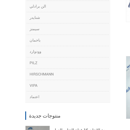
الن برادلي
شنايدر
سيمنز
باخمان
وودوارد
PILZ
HIRSCHMANN
VIPA
اعتماد
منتوجات جديدة