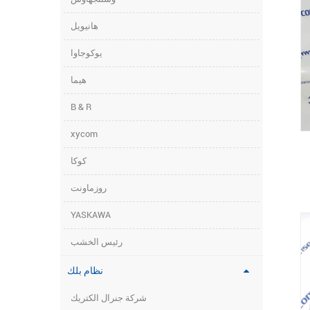
هانيويل
يوكوجاوا
هيما
B & R
xycom
كوكا
روزماونت
YASKAWA
رئيس الخشب
نظام بلك
شركة جنرال الكتريك