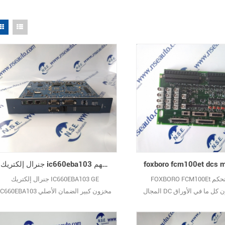
جنرال إلكتريك ic660eba103 جديد الأصلي في الأسهم ge ic660eba103
FOXBORO FCM100Et وحدات تحكم
جنرال إلكتريك IC660EBA103 GE
المجال DC في المخزون كل ما في الأوراق
IC660EBA103 مخزون كبير الضمان الأصل
 ٪ جديد الأصلي
الجديد