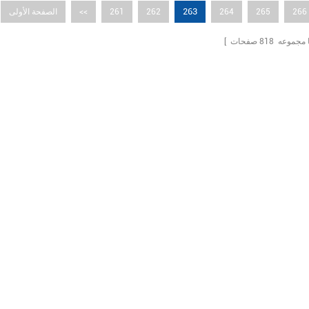
263
266
265
264
262
261
<<
الصفحة الأولى
ما مجموعه
818