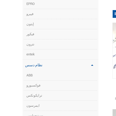
EPRO
فيبرو
إيتون
فيكور
نترون
entek
نظام دسس
ABB
فوكسبورو
ترايكونكس
ي
ايمرسون
وستنجهاوس