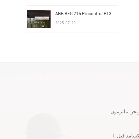
ABB REG 216 Procontrol P13 Advant/AC 800M S800 I/O
2025-07-29
 ونحن ملتزمون
1. جميع المنتجات التي نبيعها هي 100٪ الحزمة الأصلية الجديدة. في حالة جيدة وسوف إكسامد قبل