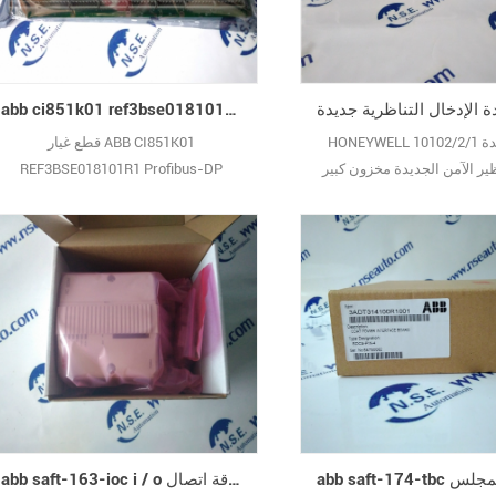
abb ci851k01 ref3bse018101r1 profibus-dp interface abb ci851 قطع الغيار
HONEYWELL 10102/2/1 فشل وحدة
قطع غيار ABB CI851K01
ير الآمن الجديدة مخزون كبير
REF3BSE018101R1 Profibus-DP
ضمان الأصلي الجديد
Interface abb CI851 مخزون كبير الضمان
الأصلي الجديد
abb saft-163-ioc i / o بطاقة اتصال abb saft 163 ioc 58096067