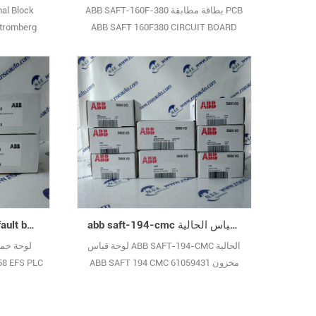
ABB SAFT-160F-380 بطاقة مطابقة PCB
al Block
tromberg
ABB SAFT 160F380 CIRCUIT BOARD
57297077 5761022-1B 100 ٪ منتجات
جديدة
ال
abb saft-194-cmc لوحة القياس الحالية abb saft 194 cmc 61059431
abb saft-158-efs earth fault board board abb saft 158 ​​efs plc 5760748-3h stromberg
لوحة قياس ABB SAFT-194-CMC الحالية
ABB SAFT 194 CMC 61059431 مخزون
كبير الضمان الأصلي الجديد
ال