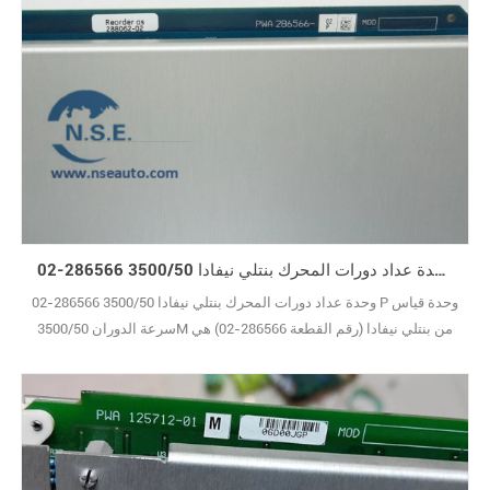
وحدة عداد دورات المحرك بنتلي نيفادا 3500/50 286566-02 P
وحدة عداد دورات المحرك بنتلي نيفادا 3500/50 286566-02 P وحدة قياس
سرعة الدوران 3500/50M من بنتلي نيفادا (رقم القطعة 286566-02) هي
وحدة مصممة خصيصًا لمراقبة الآلات الصناعية، وتحديدًا لمراقبة حالة دوران
المعدات الحيوية مثل التوربينات والمحركات والضواغط والمضخات. تُعد
هذه الوحدة أداة أساسية لكل من يُكلف بمنع التوقفات غير المخطط لها،
حيث تتتبع ثلاثة مع10