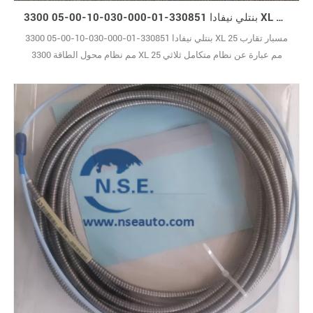
بنتلي نيفادا 330851-01-000-030-10-00-05 3300 XL مسبار تقارب 25 مم
بنتلي نيفادا 330851-01-000-030-10-00-05 3300 XL مسبار تقارب 25
مم نظام محول الطاقة 3300 XL 25 مم عبارة عن نظام متكامل ثلاثي
المكونات: مسبار مخصص بقطر 25 مم، وكابل تمديد متوافق، ومستشعر
تقارب 3300 XL 25 مم. صُممت جميع الأجزاء لتعمل بتناغم تام، مما يجنبك
مشاكل التوافق التي قد تصاحب أنظمة الاستشعار غير المتوافقة. يتميز هذا
النظام بحساسية خرج تبلغ 0.7810