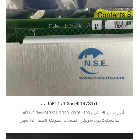
أب tu811v1 3bse013231r1
أب tu811v1 3bse013231r1 100 u0026 أمبير؛ جديد الأصلي و 100٪
ساتيسفيكاتيون سوببلي: المنتجات المتوقفة الضمان 12 شهرا