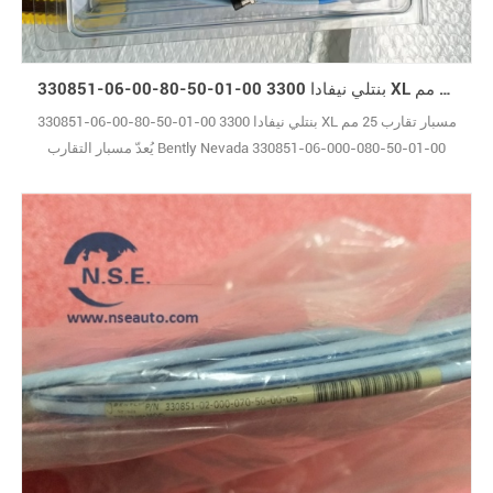
330851-06-00-80-50-01-00 بنتلي نيفادا 3300 XL مسبار تقارب 25 مم
330851-06-00-80-50-01-00 بنتلي نيفادا 3300 XL مسبار تقارب 25 مم
يُعدّ مسبار التقارب Bently Nevada 330851-06-000-080-50-01-00
إضافةً مميزةً إلى سلسلة 3300 XL 25mm، بتصميمه الأنيق والنحيف الذي
يجعله مثاليًا للمساحات الضيقة، سواءً كنتَ تُركّبه في أنظمة DIN عالية
الكثافة أو تستخدم نظام التثبيت التقليدي على اللوحة. وداعًا للقلق بشأن
الأجهزة الضخمة التي 10