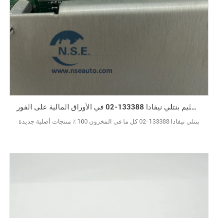
يمكن تسليم بنتلي نيفادا 133388-02 في الأوراق المالية على الفور
بنتلي نيفادا 133388-02 كل ما في المخزون 100 ٪ منتجات أصلية جديدة