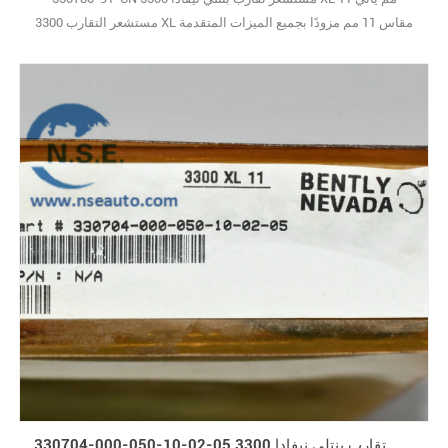
مستشعر التقارب 3300 XL مقاس 11 مم مزودًا بجميع الميزات المتقدمة
نفسها التي تجعل طراز 3300 XL مقاس 8 مم عنصرًا أساسيًا في أنظمة
المراقبة الصناعية. ما يميزه في المساحات الضيقة هو تصميمه النحيف
والمدمج، مما يتيح لك تركيبه إما في أنظمة قضبان DIN عالية الكثافة (وهو
حل مثالي عندما تكون خزانة التحك10
330704-000-050-10-02-05 مجسات تقارب بنتلي نيفادا 3300 XL مقاس 11 مم