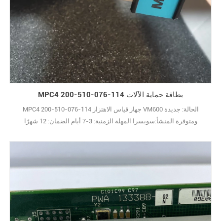
MPC4 200-510-076-114 بطاقة حماية الآلات
MPC4 200-510-076-114 جهاز قياس الاهتزاز VM600 الحالة: جديدة
ومتوفرة المنشأ:سويسرا المهلة الزمنية: 3-7 أيام الضمان: 12 شهرًا