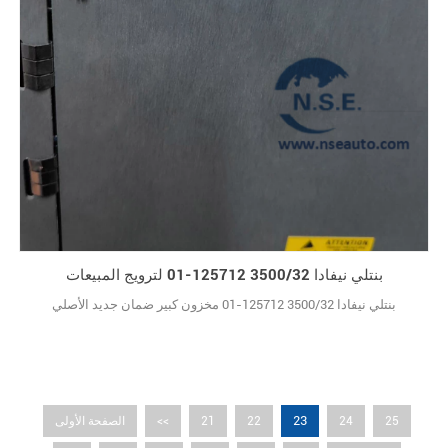
بنتلي نيفادا 3500/32 125712-01 لترويج المبيعات
بنتلي نيفادا 3500/32 125712-01 مخزون كبير ضمان جديد الأصلي
23
25
24
22
21
<<
الصفحة الأولى