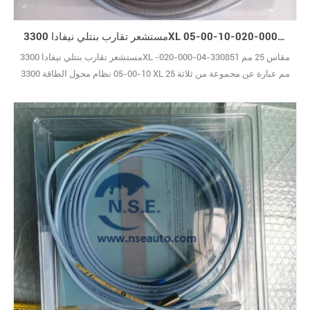
مستشعر تقارب بنتلي نيفادا 3300XL مقاس 25 مم 330851-04-000-020-10-00-05
مستشعر تقارب بنتلي نيفادا 3300XL مقاس 25 مم 330851-04-000-020-
10-00-05 نظام محول الطاقة 3300 XL 25 مم عبارة عن مجموعة من ثلاثة
أجزاء تعمل كوحدة متكاملة: مسبار مخصص بقطر 25 مم، وكابل تمديد
متوافق، ومستشعر تقارب 3300 XL 25 مم. صُمم كل مكون ليتكامل
بسلاسة، لذا لا داعي للقلق بشأن مشاكل التوافق التي قد تؤثر على
قراءاتك. بفضل حساسية خرج تبلغ 0.787 فولت/م10