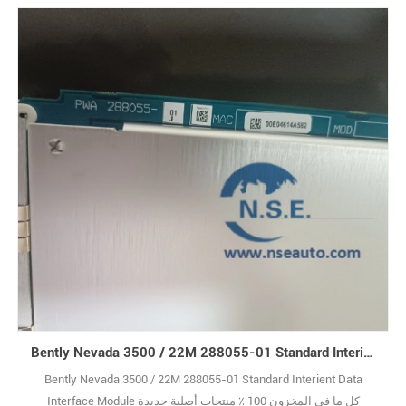
Bently Nevada 3500 / 22M 288055-01 Standard Interient Data Interface Module
Bently Nevada 3500 / 22M 288055-01 Standard Interient Data
Interface Module كل ما في المخزون 100 ٪ منتجات أصلية جديدة