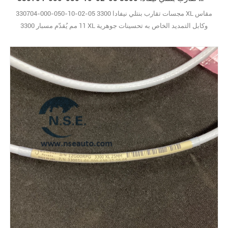
330704-000-050-10-02-05 مجسات تقارب بنتلي نيفادا 3300 XL مقاس
11 مم يُقدّم مسبار 3300 XL وكابل التمديد الخاص به تحسينات جوهرية
مقارنةً بالتصاميم القديمة، وهي تحسينات بالغة الأهمية في بيئة الآلات
الصناعية القاسية ذات الاهتزازات العالية. فعلى سبيل المثال، هناك طريقة
التشكيل TipLoc* الحاصلة على براءة اختراع، والتي تُنشئ رابطة أقوى
بكثير بين طرف المسبا10