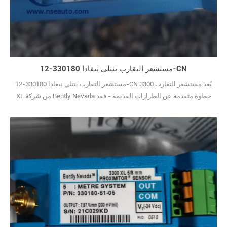
مستشعر التقارب بنتلي نيفادا 330180-12-CN
مستشعر التقارب بنتلي نيفادا 330180-12-CN يُعد مستشعر التقارب 3300
XL من شركة Bently Nevada خطوة متقدمة عن الطرازات القديمة - فقد
أضافوا الكثير من التحسينات العملية التي تجعله أسهل في الاستخدام وأكثر
موثوقية في الإعدادات الصناعية الواقعية. أول ما يلفت الانتباه هو تعدد
استخداماته في التركيب. يتيح لك تصميمه المادي تركيبه بطريقتين: إما في
أنظمة قضبان D10