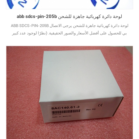
abb sdcs-pin-205b لوحة دائرة كهربائية جاهزة للشحن
ABB SDCS-PIN-205B لوحة دائرة كهربائية جاهزة للشحن يرجى الاتصال
بي للحصول على أفضل الأسعار والصور الحقيقية. (نظرًا لوجود عدد كبير
جدًا من الأنواع ، لا يتم عرض الصور واحدة تلو الأخرى.) علامة تجارية جديدة
مع الحزمة الأصلية يغطيها ضمان سنة واحدة10