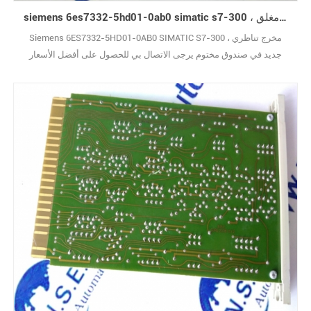
siemens 6es7332-5hd01-0ab0 simatic s7-300 ، خرج تناظري جديد في صندوق مغلق
Siemens 6ES7332-5HD01-0AB0 SIMATIC S7-300 ، مخرج تناظري
جديد في صندوق مختوم يرجى الاتصال بي للحصول على أفضل الأسعار
والصور الحقيقية. (نظرًا لوجود عدد كبير جدًا من الأنواع ، لا يتم عرض الصور
واحدة تلو الأخرى.) علامة تجارية جديدة مع الحزمة الأصلية يغطيها ضمان
سنة واحدة10