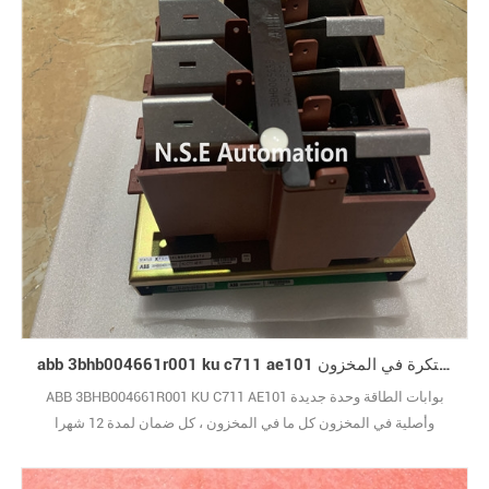
abb 3bhb004661r001 ku c711 ae101 بوابة وحدة امدادات الطاقة جديدة ومبتكرة في المخزون
ABB 3BHB004661R001 KU C711 AE101 بوابات الطاقة وحدة جديدة
وأصلية في المخزون كل ما في المخزون ، كل ضمان لمدة 12 شهرا