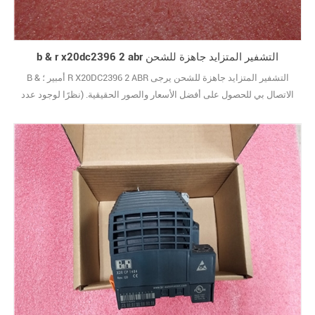
b & r x20dc2396 2 abr التشفير المتزايد جاهزة للشحن
B & أمبير ؛ R X20DC2396 2 ABR التشفير المتزايد جاهزة للشحن يرجى
الاتصال بي للحصول على أفضل الأسعار والصور الحقيقية. (نظرًا لوجود عدد
كبير جدًا من الأنواع ، لا يتم عرض الصور واحدة تلو الأخرى.) علامة تجارية
جديدة مع الحزمة الأصلية يغطيها ضمان سنة واحدة10