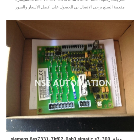
مقدمة السلع يرجى الاتصال بي للحصول على أفضل الأسعار والصور
الحقيقية. (نظرًا لوجود عدد كبير جدًا من الأنواع ، لا يتم عرض الصور واحدة
تلو الأخرى.) علامة تجارية جديدة مع الحزمة الأصلية يغطيها ضمان سنة
واحدة10
siemens 6es7331-7kf02-0ab0 simatic s7-300 وحدة الإدخال التناظرية جديد في صندوق مغلق