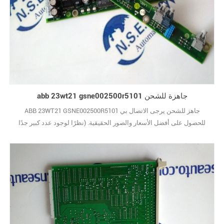
abb 23wt21 gsne002500r5101 جاهزة للشحن
ABB 23WT21 GSNE002500R5101 جاهز للشحن يرجى الاتصال بي
للحصول على أفضل الأسعار والصور الحقيقية. (نظرًا لوجود عدد كبير جدًا
من الأنواع ، لا يتم عرض الصور واحدة تلو الأخرى.) علامة تجارية جديدة مع
الحزمة الأصلية يغطيها ضمان سنة واحدة10