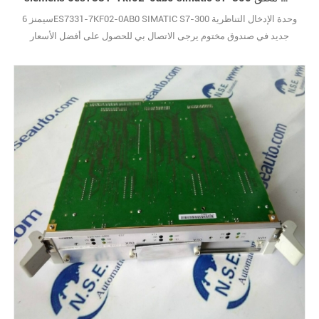
سيمنز 6ES7331-7KF02-0AB0 SIMATIC S7-300 وحدة الإدخال التناظرية
جديد في صندوق مختوم يرجى الاتصال بي للحصول على أفضل الأسعار
والصور الحقيقية. (نظرًا لوجود عدد كبير جدًا من الأنواع ، لا يتم عرض الصور
واحدة تلو الأخرى.) علامة تجارية جديدة مع الحزمة الأصلية يغطيها ضمان
سنة واحدة10