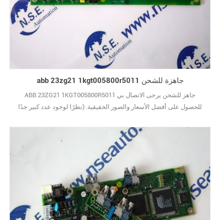
abb 23zg21 1kgt005800r5011 جاهزة للشحن
ABB 23ZG21 1KGT005800R5011 جاهز للشحن يرجى الاتصال بي
للحصول على أفضل الأسعار والصور الحقيقية. (نظرًا لوجود عدد كبير جدًا
من الأنواع ، لا يتم عرض الصور واحدة تلو الأخرى.) علامة تجارية جديدة مع
الحزمة الأصلية يغطيها ضمان سنة واحدة10