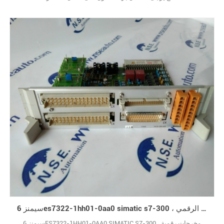
والصور الحقيقية. (نظرًا لوجود عدد كبير جدًا من الأنواع ، لا يتم عرض الصور
واحدة تلو الأخرى.) علامة تجارية جديدة مع الحزمة الأصلية يغطيها ضمان
سنة واحدة10
سيمنز 6es7322-1hh01-0aa0 simatic s7-300 ، السلع مقدمة الإخراج الرقمي
سيمنز 6ES7322-1HH01-0AA0 SIMATIC S7-300 ، مخرجات رقمية