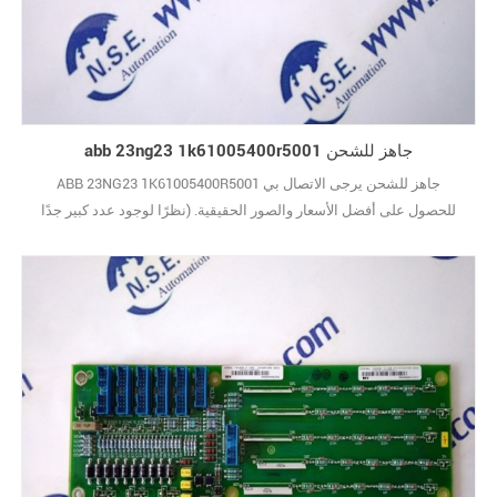
abb 23ng23 1k61005400r5001 جاهز للشحن
ABB 23NG23 1K61005400R5001 جاهز للشحن يرجى الاتصال بي
للحصول على أفضل الأسعار والصور الحقيقية. (نظرًا لوجود عدد كبير جدًا
من الأنواع ، لا يتم عرض الصور واحدة تلو الأخرى.) علامة تجارية جديدة مع
الحزمة الأصلية يغطيها ضمان سنة واحدة10