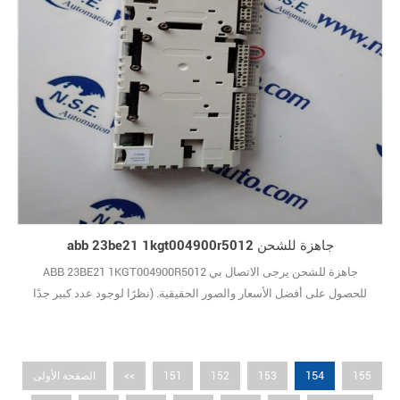
abb 23be21 1kgt004900r5012 جاهزة للشحن
ABB 23BE21 1KGT004900R5012 جاهزة للشحن يرجى الاتصال بي
للحصول على أفضل الأسعار والصور الحقيقية. (نظرًا لوجود عدد كبير جدًا
من الأنواع ، لا يتم عرض الصور واحدة تلو الأخرى.) علامة تجارية جديدة مع
الحزمة الأصلية يغطيها ضمان سنة واحدة10
154
155
153
152
151
<<
الصفحة الأولى