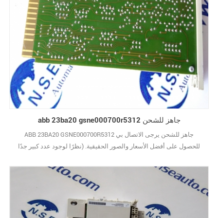
abb 23ba20 gsne000700r5312 جاهز للشحن
ABB 23BA20 GSNE000700R5312 جاهز للشحن يرجى الاتصال بي
للحصول على أفضل الأسعار والصور الحقيقية. (نظرًا لوجود عدد كبير جدًا
من الأنواع ، لا يتم عرض الصور واحدة تلو الأخرى.) علامة تجارية جديدة مع
الحزمة الأصلية يغطيها ضمان سنة واحدة10