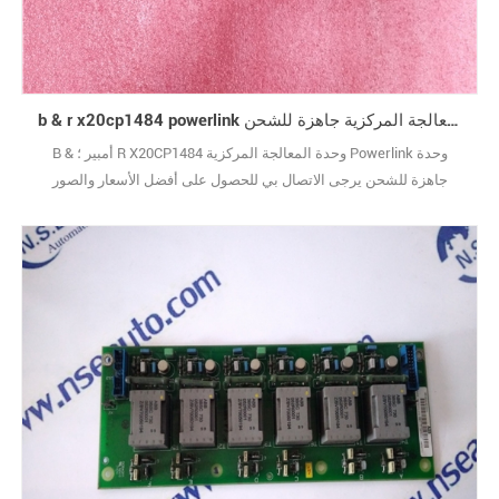
b & r x20cp1484 powerlink وحدة المعالجة المركزية جاهزة للشحن
B & أمبير ؛ R X20CP1484 وحدة المعالجة المركزية Powerlink وحدة
جاهزة للشحن يرجى الاتصال بي للحصول على أفضل الأسعار والصور
الحقيقية. (نظرًا لوجود عدد كبير جدًا من الأنواع ، لا يتم عرض الصور واحدة
تلو الأخرى.) علامة تجارية جديدة مع الحزمة الأصلية يغطيها ضمان سنة
واحدة10