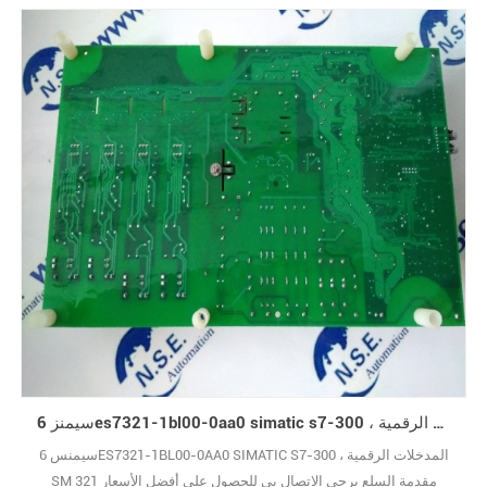
سيمنز 6es7321-1bl00-0aa0 simatic s7-300 ، المدخلات الرقمية SM 321 مقدمة السلع
سيمنس 6ES7321-1BL00-0AA0 SIMATIC S7-300 ، المدخلات الرقمية
SM 321 مقدمة السلع يرجى الاتصال بي للحصول على أفضل الأسعار