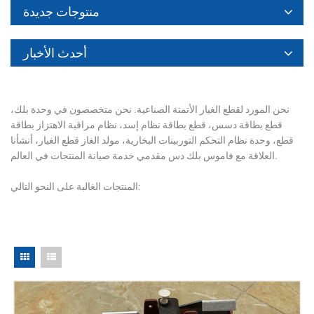
منتوجات جديدة
أحدث الأخبار
نحن المورد لقطع الغيار الأتمتة الصناعية. نحن متخصصون في وحدة بلك،
قطع بطاقة دسس، قطع بطاقة نظام إسد، نظام مراقبة الاهتزاز بطاقة
قطع، وحدة نظام التحكم التوربينات البخارية، مولد الغاز قطع الغيار، أنشأنا
العلاقة مع فاموس بلك دس مقدمي خدمة صيانة المنتجات في العالم.
المنتجات الغالبة على النحو التالي: