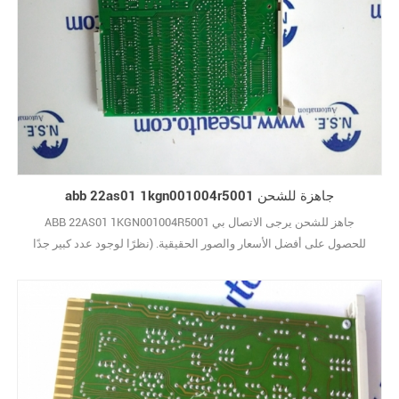
abb 22as01 1kgn001004r5001 جاهزة للشحن
ABB 22AS01 1KGN001004R5001 جاهز للشحن يرجى الاتصال بي
للحصول على أفضل الأسعار والصور الحقيقية. (نظرًا لوجود عدد كبير جدًا
من الأنواع ، لا يتم عرض الصور واحدة تلو الأخرى.) علامة تجارية جديدة مع
الحزمة الأصلية يغطيها ضمان سنة واحدة10