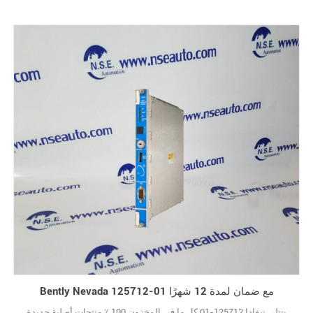
Bently Nevada 125712-01 مع ضمان لمدة 12 شهرًا
بنتلي نيفادا 125712-01 كل ما في المخزون 100 ٪ منتجات أصلية جديدة