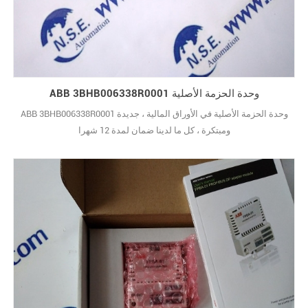
ABB 3BHB006338R0001 وحدة الحزمة الأصلية
ABB 3BHB006338R0001 وحدة الحزمة الأصلية في الأوراق المالية ، جديدة
ومبتكرة ، كل ما لدينا ضمان لمدة 12 شهرا