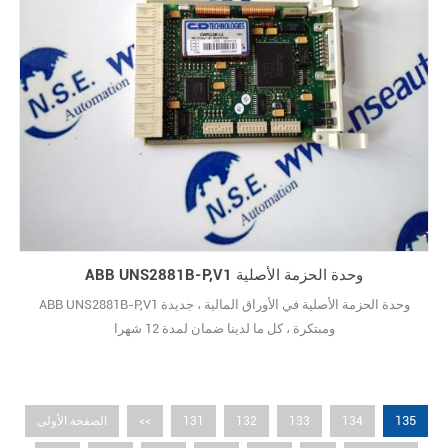
ABB UNS2881B-P,V1 وحدة الحزمة الأصلية
ABB UNS2881B-P,V1 وحدة الحزمة الأصلية في الأوراق المالية ، جديدة
ومبتكرة ، كل ما لدينا ضمان لمدة 12 شهرا
135
134
133
132
131
<<
الصفحة الأولى