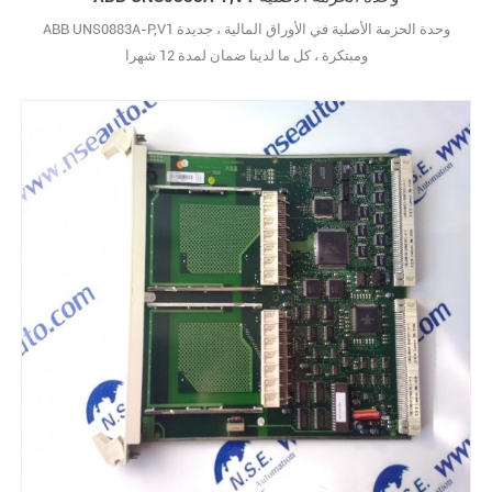
ABB UNS0883A-P,V1 وحدة الحزمة الأصلية في الأوراق المالية ، جديدة
ومبتكرة ، كل ما لدينا ضمان لمدة 12 شهرا