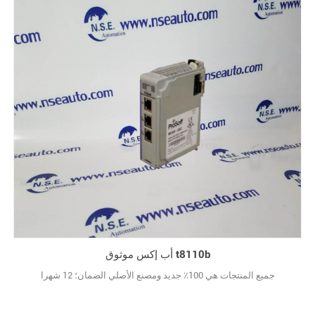
أب إكس موثوق t8110b
جميع المنتجات هي 100٪ جديد ومصنع الأصلي الضمان؛ 12 شهرا