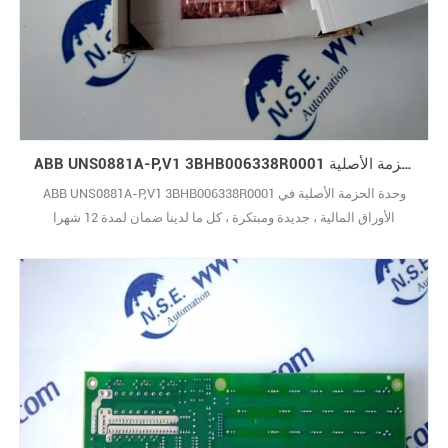
ABB UNS0881A-P,V1 3BHB006338R0001 وحدة الحزمة الأصلية
ABB UNS0881A-P,V1 3BHB006338R0001 وحدة الحزمة الأصلية في
الأوراق المالية ، جديدة ومبتكرة ، كل ما لدينا ضمان لمدة 12 شهرا