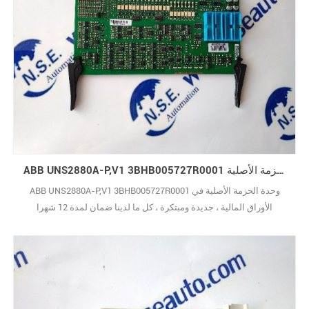
ABB UNS2880A-P,V1 3BHB005727R0001 وحدة الحزمة الأصلية
ABB UNS2880A-P,V1 3BHB005727R0001 وحدة الحزمة الأصلية في
الأوراق المالية ، جديدة ومبتكرة ، كل ما لدينا ضمان لمدة 12 شهرا