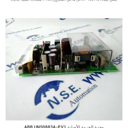
ABB UNS0883A-P,V1 وحدة الحزمة الأصلية