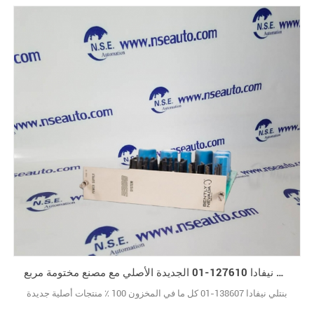
بنتلي نيفادا 127610-01 الجديدة الأصلي مع مصنع مختومة مربع
بنتلي نيفادا 138607-01 كل ما في المخزون 100 ٪ منتجات أصلية جديدة