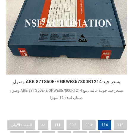
وصول ABB 87TS50E-E GKWE857800R1214 بسعر جيد
وصول ABB 87TS50E-E GKWE857800R1214 بسعر جيد جودة عالية ، مع
ضمان لمدة 12 شهرًا
114
115
113
112
111
<<
الصفحة الأولى