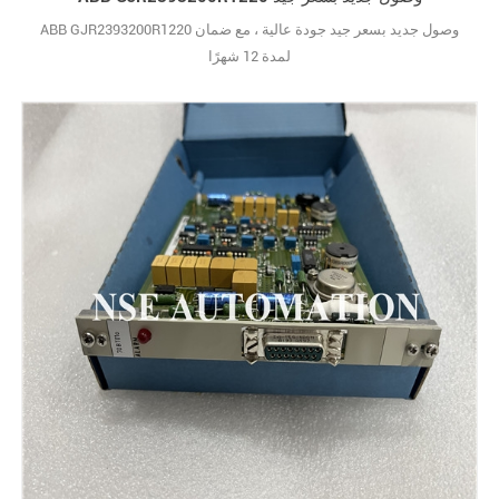
ABB GJR2393200R1220 وصول جديد بسعر جيد جودة عالية ، مع ضمان
لمدة 12 شهرًا