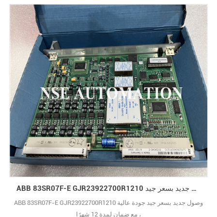
ABB 83SR07F-E GJR23922700R1210 وصول جديد بسعر جيد
ABB 83SR07F-E GJR23922700R1210 وصول جديد بسعر جيد جودة عالية
، مع ضمان لمدة 12 شهرًا