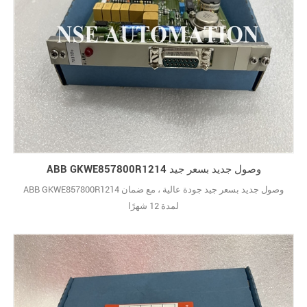
ABB GKWE857800R1214 وصول جديد بسعر جيد
ABB GKWE857800R1214 وصول جديد بسعر جيد جودة عالية ، مع ضمان
لمدة 12 شهرًا