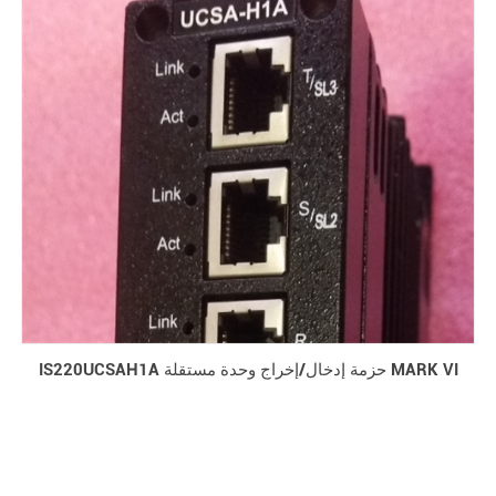
IS220UCSAH1A حزمة إدخال/إخراج وحدة مستقلة MARK VI