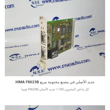
HIMA F8623B جديد الأصلي في مصنع مختومة مربع
هيما F8623B كل ما في المخزون 100 ٪ جديد الأصلي