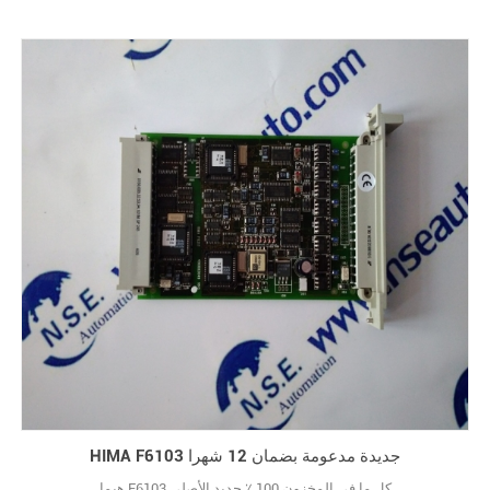
HIMA F6103 جديدة مدعومة بضمان 12 شهرا
هيما F6103 كل ما في المخزون 100 ٪ جديد الأصلي