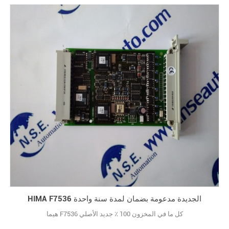
HIMA F7536 الجديدة مدعومة بضمان لمدة سنة واحدة
هيما F7536 كل ما في المخزون 100 ٪ جديد الأصلي