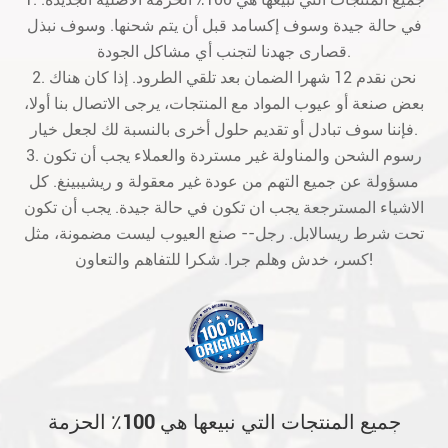
في حالة جيدة وسوف إكسامد قبل أن يتم شحنها. وسوف نبذل
قصارى جهدنا لتجنب أي مشاكل الجودة.
2. نحن نقدم 12 شهرا الضمان بعد تلقي الطرود. إذا كان هناك
بعض صنعة أو عيوب المواد مع المنتجات، يرجى الاتصال بنا أولا،
فإننا سوف تبادل أو تقديم حلول أخرى بالنسبة لك لجعل خيار.
3. رسوم الشحن والمناولة غير مستردة والعملاء يجب أن تكون
مسؤولة عن جميع التهم من عودة غير معقولة و ريشيبينغ. كل
الاشياء المسترجعة يجب ان تكون في حالة جيدة. يجب أن تكون
تحت شرط ريسالابل. رجل-- صنع العيوب ليست مضمونة، مثل
كسر، خدش وهلم جرا. شكرا للتفاهم والتعاون!
جميع المنتجات التي نبيعها هي 100٪ الحزمة
الأصلية الجديدة في حالة جيدة وسوف إكسامد