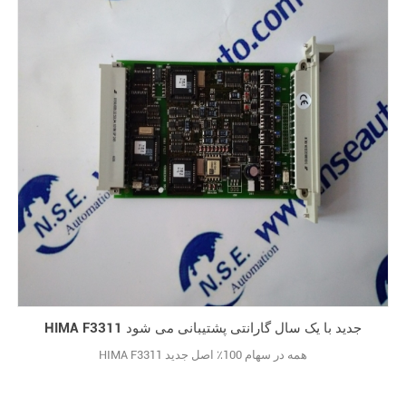
HIMA F3311 جدید با یک سال گارانتی پشتیبانی می شود
HIMA F3311 همه در سهام 100٪ اصل جدید