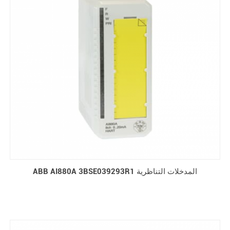
ABB AI880A 3BSE039293R1 المدخلات التناظرية