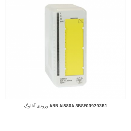
ورودی آنالوگ ABB AI880A 3BSE039293R1