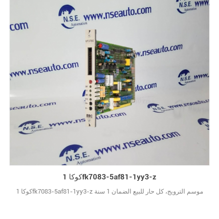
كوكا 1fk7083-5af81-1yy3-z
كوكا 1fk7083-5af81-1yy3-z موسم الترويج، كل حار للبيع الضمان 1 سنة